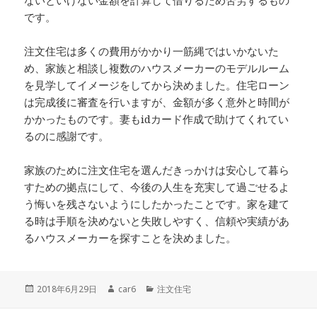
ないといけない金額を計算して借りるため苦労するもの
です。
注文住宅は多くの費用がかかり一筋縄ではいかないた
め、家族と相談し複数のハウスメーカーのモデルルーム
を見学してイメージをしてから決めました。住宅ローン
は完成後に審査を行いますが、金額が多く意外と時間が
かかったものです。妻もidカード作成で助けてくれてい
るのに感謝です。
家族のために注文住宅を選んだきっかけは安心して暮ら
すための拠点にして、今後の人生を充実して過ごせるよ
う悔いを残さないようにしたかったことです。家を建て
る時は手順を決めないと失敗しやすく、信頼や実績があ
るハウスメーカーを探すことを決めました。
投
2018年6月29日
作
car6
カ
注文住宅
稿
成
テ
日:
者
ゴ