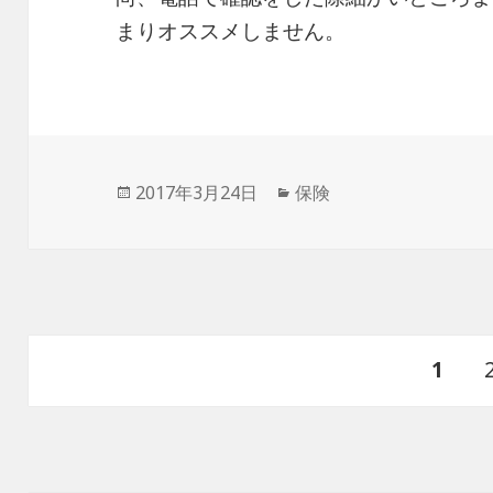
まりオススメしません。
投
2017年3月24日
カ
保険
稿
テ
日:
ゴ
リ
ー
投
ペ
1
稿
ナ
ー
ビ
ゲ