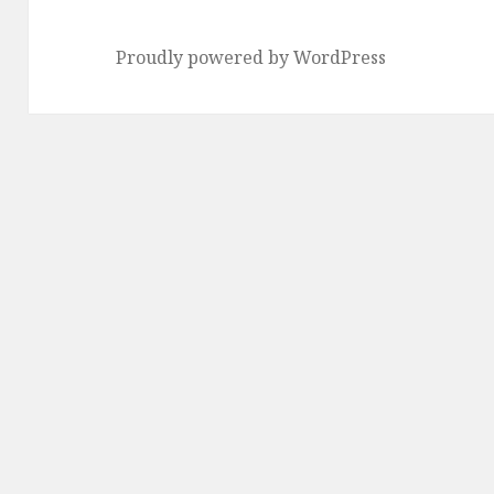
ジ
ー
Proudly powered by WordPress
シ
ョ
ン