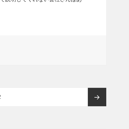
ペ
2
ー
次ペー