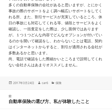
多くの自動車保険の会社があると思いますが、とにかく
事故の際のサポートをよく調べ幅広いサポートをしてく
れる所、また、割引サービスが充実しているところ、休
日の事故にも対応してくれる等、値段とサービスをよく
確認し、一括査定をした際は、少し面倒ではあります
が。１つ１つどんな内容でどんなオプションが付いてい
るのかを開いて確認をし、わからないことは電話、契約
はインターネットからすると、割引が適用される会社が
多数あるかと思います。
尚、電話で確認をした際細かいところまで説明してくれ
ない会社さんはあまりオススメしません。
投
2017年3月24日
作
car6
カ
保険
稿
成
テ
日:
者
ゴ
投
前
リ
稿
自動車保険の選び方、私が体験したこと
ー
前
ナ
の
ビ